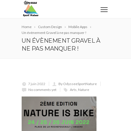
Home
Custom Design
Mobile Apps
Un évènement Gravel à ne pas manquer !
UN ÉVÈNEMENT GRAVEL À
NE PAS MANQUER !
7 juin 2022
By OdysseeSportNature
No comments yet
Arts
,
Nature