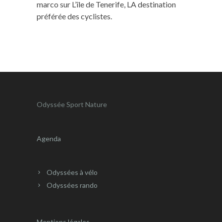
marco
sur
L’île de Tenerife, LA destination
préférée des cyclistes.
Odyssée Sport Nature
Agenda
Odyssées à vélo
Odyssées rando
Mentions légales