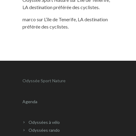
LA destination préférée des cyclistes.
marco
sur
L’île de Tenerife, LA destination
préférée des cyclistes.
Odyssée Sport Nature
Agenda
Odyssées à vélo
Odyssées rando