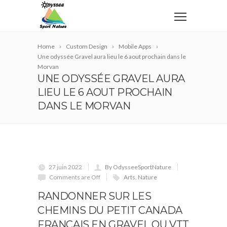
Home
Custom Design
Mobile Apps
Une odyssée Gravel aura lieu le 6 aout prochain dans le
Morvan
UNE ODYSSÉE GRAVEL AURA
LIEU LE 6 AOUT PROCHAIN
DANS LE MORVAN
27 juin 2022
By OdysseeSportNature
Comments are Off
Arts
,
Nature
RANDONNER SUR LES
CHEMINS DU PETIT CANADA
FRANCAIS EN GRAVEL OU VTT