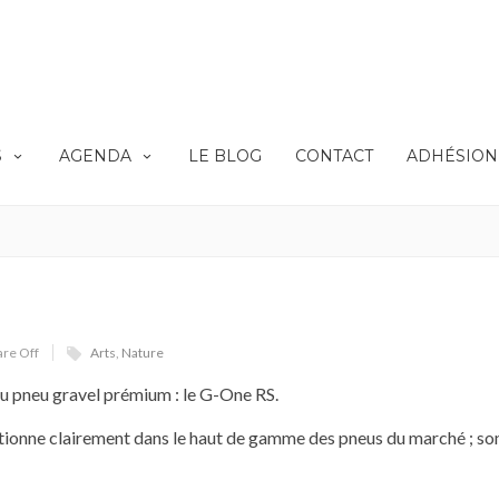
S
AGENDA
LE BLOG
CONTACT
ADHÉSION 
 PNEU GRAVEL
Home
Custom Design
Mobile Apps
GRAVEL
re Off
Arts
,
Nature
u pneu gravel prémium : le G-One RS.
ositionne clairement dans le haut de gamme des pneus du marché ; son