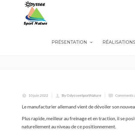
PRÉSENTATION
RÉALISATION
GRAVEL : LE G-ONE RS, LE NOUVEAU
HAUT DE GAMME DE SCHWALBE.
10 juin 2022
By OdysseeSportNature
Comments a
Le manufacturier allemand vient de dévoiler son nouvea
Plus rapide, meilleur au freinage et en traction, il se p
naturellement au niveau de ce positionnement.