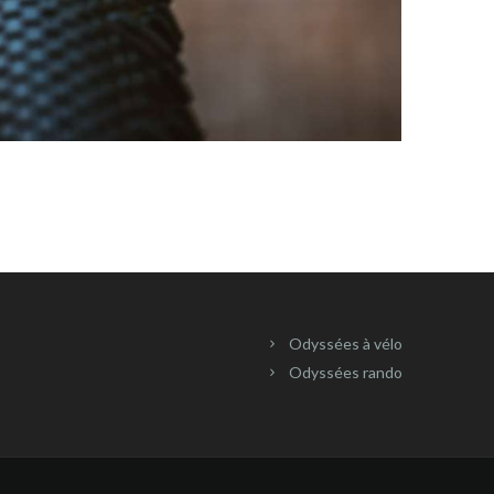
Odyssées à vélo
Odyssées rando