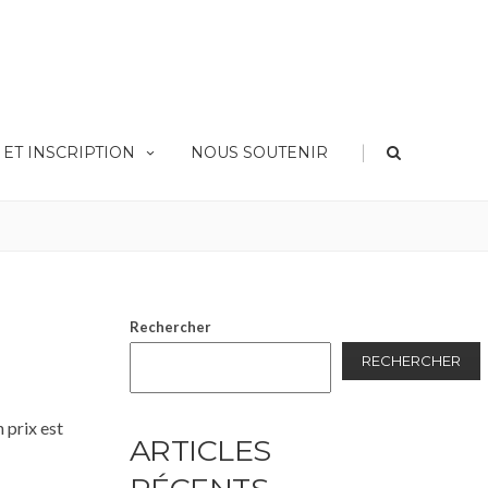
|
ET INSCRIPTION
NOUS SOUTENIR
 : le G-One RS, le nouveau pneu Gravel haut de gamme de Schwalbe.
Rechercher
RECHERCHER
 prix est
ARTICLES