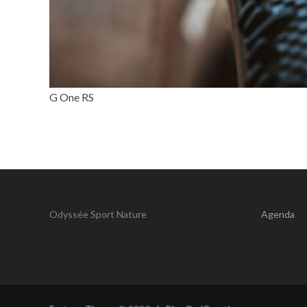
G One RS
Odyssée Sport Nature
Agenda