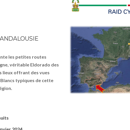
N ANDALOUSIE
te les petites routes
agne, véritable Eldorado des
 lieux offrant des vues
s Blancs typiques de cette
égion.
nuits
nvier 2024